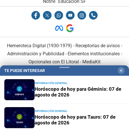
Notife
Educacion SF
Hemeroteca Digital (1930-1979)
-
Receptorías de avisos
-
Administración y Publicidad
-
Elementos institucionales
-
Opcionales con El Litoral
-
MediaKit
TE PUEDE INTERESAR
✕
El Litoral es miembro de:
INFORMACIÓN GENERAL
Horóscopo de hoy para Géminis: 07 de
agosto de 2026
INFORMACIÓN GENERAL
En Asociación con:
Horóscopo de hoy para Tauro: 07 de
agosto de 2026