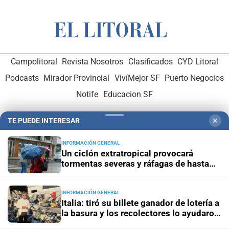
Campolitoral
Revista Nosotros
Clasificados
CYD Litoral
Podcasts
Mirador Provincial
VivíMejor SF
Puerto Negocios
Notife
Educacion SF
TE PUEDE INTERESAR
✕
INFORMACIÓN GENERAL
Un ciclón extratropical provocará
tormentas severas y ráfagas de hasta
Hemeroteca Digital (1930-1979)
-
Receptorías de avisos
-
100 km/h
Administración y Publicidad
-
Elementos institucionales
-
INFORMACIÓN GENERAL
Opcionales con El Litoral
-
MediaKit
Italia: tiró su billete ganador de lotería a
la basura y los recolectores lo ayudaron
a recuperarlo