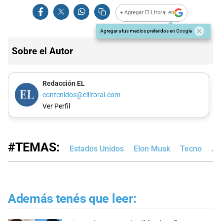
+ Agregar El Litoral en
Agregar a tus medios preferidos en Google
Sobre el Autor
Redacción EL
contenidos@ellitoral.com
Ver Perfil
#TEMAS:
Estados Unidos
Elon Musk
Tecno
Ja
Además tenés que leer: