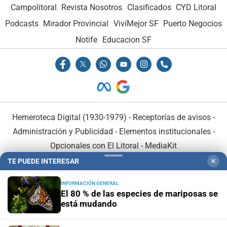
Campolitoral
Revista Nosotros
Clasificados
CYD Litoral
Podcasts
Mirador Provincial
VivíMejor SF
Puerto Negocios
Notife
Educacion SF
Hemeroteca Digital (1930-1979)
-
Receptorías de avisos
-
Administración y Publicidad
-
Elementos institucionales
-
Opcionales con El Litoral
-
MediaKit
TE PUEDE INTERESAR
✕
El Litoral es miembro de:
INFORMACIÓN GENERAL
El 80 % de las especies de mariposas se
está mudando