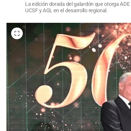
La edición dorada del galardón que otorga ADE a
UCSF y AGL en el desarrollo regional.