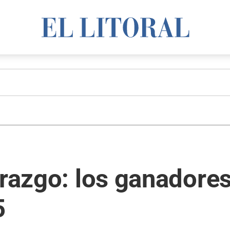
erazgo: los ganadore
5