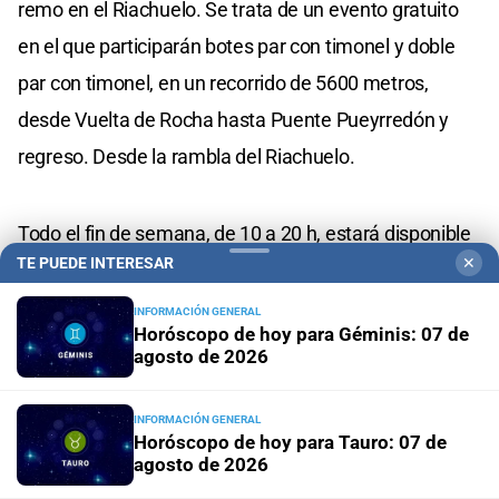
remo en el Riachuelo. Se trata de un evento gratuito
en el que participarán botes par con timonel y doble
par con timonel, en un recorrido de 5600 metros,
desde Vuelta de Rocha hasta Puente Pueyrredón y
regreso. Desde la rambla del Riachuelo.
Todo el fin de semana, de 10 a 20 h, estará disponible
TE PUEDE INTERESAR
✕
la exhibición fotográfica y de bocetos "Disney 100
años", dedicada al inspirador viaje de investigación
INFORMACIÓN GENERAL
Horóscopo de hoy para Géminis: 07 de
que hizo Walt Disney junto a un selecto grupo de
agosto de 2026
artistas por América Latina en 1941. El encuentro,
organizado por ArtexArte, será en Lavalleja 1062 (Villa
INFORMACIÓN GENERAL
Horóscopo de hoy para Tauro: 07 de
Crespo) con entrada gratuita que debe ser reservada
agosto de 2026
en www.artexarte.com.ar.