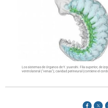
Los sistemas de órganos de Y. yuanshi. Fila superior, de izqu
ventrolateral ("venas"); cavidad perineural (contiene el cord