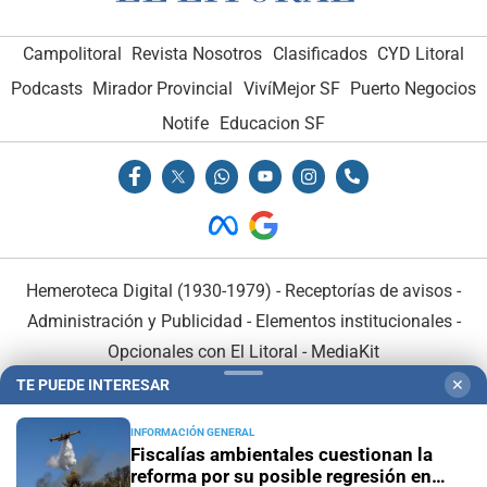
Campolitoral
Revista Nosotros
Clasificados
CYD Litoral
Podcasts
Mirador Provincial
VivíMejor SF
Puerto Negocios
Notife
Educacion SF
Hemeroteca Digital (1930-1979)
-
Receptorías de avisos
-
Administración y Publicidad
-
Elementos institucionales
-
Opcionales con El Litoral
-
MediaKit
TE PUEDE INTERESAR
✕
El Litoral es miembro de:
INFORMACIÓN GENERAL
Fiscalías ambientales cuestionan la
reforma por su posible regresión en