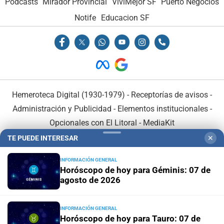
Podcasts
Mirador Provincial
VivíMejor SF
Puerto Negocios
Notife
Educacion SF
Hemeroteca Digital (1930-1979)
-
Receptorías de avisos
-
Administración y Publicidad
-
Elementos institucionales
-
Opcionales con El Litoral
-
MediaKit
TE PUEDE INTERESAR
✕
El Litoral es miembro de:
INFORMACIÓN GENERAL
Horóscopo de hoy para Géminis: 07 de
agosto de 2026
INFORMACIÓN GENERAL
En Asociación con:
Horóscopo de hoy para Tauro: 07 de