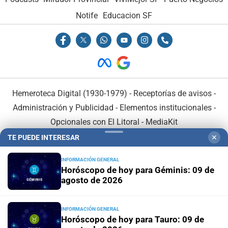
Notife
Educacion SF
Hemeroteca Digital (1930-1979)
-
Receptorías de avisos
-
Administración y Publicidad
-
Elementos institucionales
-
Opcionales con El Litoral
-
MediaKit
TE PUEDE INTERESAR
✕
El Litoral es miembro de:
INFORMACIÓN GENERAL
Horóscopo de hoy para Géminis: 09 de
agosto de 2026
INFORMACIÓN GENERAL
En Asociación con:
Horóscopo de hoy para Tauro: 09 de