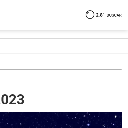
2.8°
BUSCAR
2023