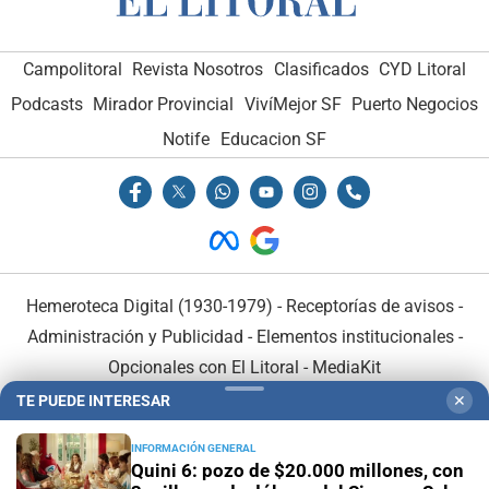
Campolitoral
Revista Nosotros
Clasificados
CYD Litoral
Podcasts
Mirador Provincial
VivíMejor SF
Puerto Negocios
Notife
Educacion SF
Hemeroteca Digital (1930-1979)
-
Receptorías de avisos
-
Administración y Publicidad
-
Elementos institucionales
-
Opcionales con El Litoral
-
MediaKit
TE PUEDE INTERESAR
✕
El Litoral es miembro de:
INFORMACIÓN GENERAL
Quini 6: pozo de $20.000 millones, con