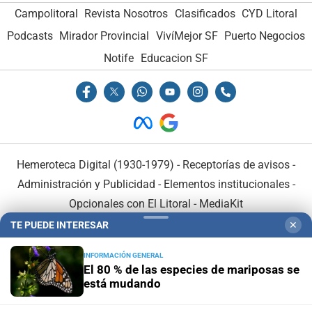
Campolitoral
Revista Nosotros
Clasificados
CYD Litoral
Podcasts
Mirador Provincial
VivíMejor SF
Puerto Negocios
Notife
Educacion SF
Hemeroteca Digital (1930-1979)
-
Receptorías de avisos
-
Administración y Publicidad
-
Elementos institucionales
-
Opcionales con El Litoral
-
MediaKit
TE PUEDE INTERESAR
✕
El Litoral es miembro de:
INFORMACIÓN GENERAL
El 80 % de las especies de mariposas se
está mudando