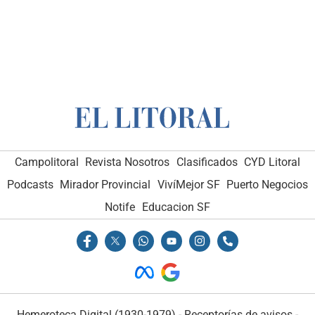
Campolitoral
Revista Nosotros
Clasificados
CYD Litoral
Podcasts
Mirador Provincial
VivíMejor SF
Puerto Negocios
Notife
Educacion SF
Hemeroteca Digital (1930-1979)
-
Receptorías de avisos
-