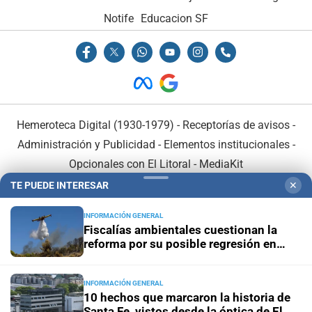
Notife
Educacion SF
Hemeroteca Digital (1930-1979)
-
Receptorías de avisos
-
Administración y Publicidad
-
Elementos institucionales
-
Opcionales con El Litoral
-
MediaKit
TE PUEDE INTERESAR
✕
El Litoral es miembro de:
INFORMACIÓN GENERAL
Fiscalías ambientales cuestionan la
reforma por su posible regresión en
materia ambiental
INFORMACIÓN GENERAL
En Asociación con:
10 hechos que marcaron la historia de
Santa Fe, vistos desde la óptica de El