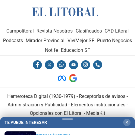
Campolitoral
Revista Nosotros
Clasificados
CYD Litoral
Podcasts
Mirador Provincial
VivíMejor SF
Puerto Negocios
Notife
Educacion SF
Hemeroteca Digital (1930-1979)
-
Receptorías de avisos
-
Administración y Publicidad
-
Elementos institucionales
-
Opcionales con El Litoral
-
MediaKit
TE PUEDE INTERESAR
✕
El Litoral es miembro de: