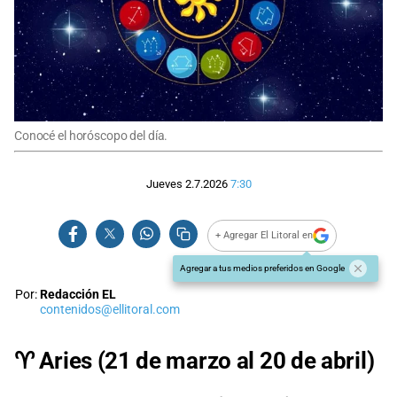
Conocé el horóscopo del día.
Jueves 2.7.2026
7:30
+ Agregar El Litoral en
Agregar a tus medios preferidos en Google
Por:
Redacción EL
contenidos@ellitoral.com
♈ Aries (21 de marzo al 20 de abril)