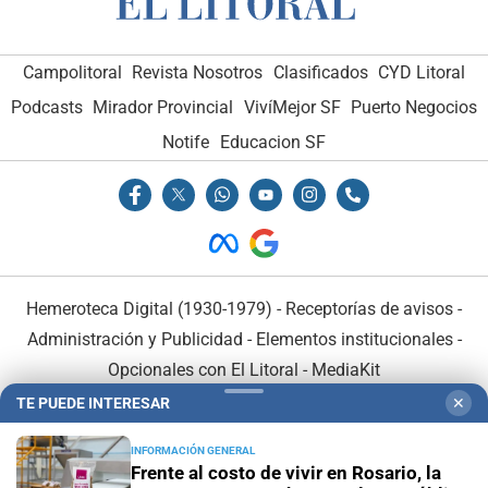
Campolitoral
Revista Nosotros
Clasificados
CYD Litoral
Podcasts
Mirador Provincial
VivíMejor SF
Puerto Negocios
Notife
Educacion SF
Hemeroteca Digital (1930-1979)
-
Receptorías de avisos
-
Administración y Publicidad
-
Elementos institucionales
-
Opcionales con El Litoral
-
MediaKit
TE PUEDE INTERESAR
✕
El Litoral es miembro de:
INFORMACIÓN GENERAL
Frente al costo de vivir en Rosario, la