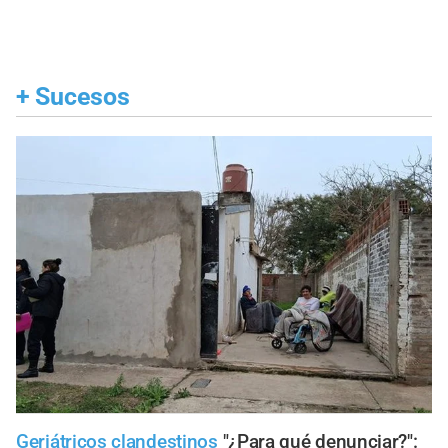
+
Sucesos
Geriátricos clandestinos
"¿Para qué denunciar?":