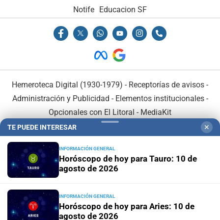
Notife
Educacion SF
Hemeroteca Digital (1930-1979)
-
Receptorías de avisos
-
Administración y Publicidad
-
Elementos institucionales
-
Opcionales con El Litoral
-
MediaKit
TE PUEDE INTERESAR
✕
El Litoral es miembro de:
INFORMACIÓN GENERAL
Horóscopo de hoy para Tauro: 10 de
agosto de 2026
INFORMACIÓN GENERAL
En Asociación con:
Horóscopo de hoy para Aries: 10 de
agosto de 2026