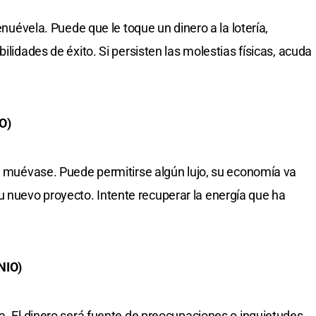
renuévela. Puede que le toque un dinero a la lotería,
ilidades de éxito. Si persisten las molestias físicas, acuda
O)
e, muévase. Puede permitirse algún lujo, su economía va
nuevo proyecto. Intente recuperar la energía que ha
NIO)
a. El dinero será fuente de preocupaciones o inquietudes.