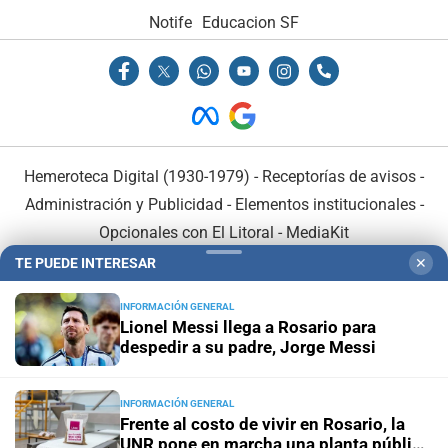
Notife
Educacion SF
Hemeroteca Digital (1930-1979)
-
Receptorías de avisos
-
Administración y Publicidad
-
Elementos institucionales
-
Opcionales con El Litoral
-
MediaKit
TE PUEDE INTERESAR
✕
El Litoral es miembro de:
INFORMACIÓN GENERAL
Lionel Messi llega a Rosario para
despedir a su padre, Jorge Messi
INFORMACIÓN GENERAL
En Asociación con:
Frente al costo de vivir en Rosario, la
UNR pone en marcha una planta pública