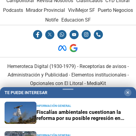
Campolitoral
Revista Nosotros
Clasificados
CYD Litoral
Podcasts
Mirador Provincial
VivíMejor SF
Puerto Negocios
Notife
Educacion SF
Hemeroteca Digital (1930-1979)
-
Receptorías de avisos
-
Administración y Publicidad
-
Elementos institucionales
-
Opcionales con El Litoral
-
MediaKit
TE PUEDE INTERESAR
✕
El Litoral es miembro de:
INFORMACIÓN GENERAL
Fiscalías ambientales cuestionan la
reforma por su posible regresión en
materia ambiental
INFORMACIÓN GENERAL