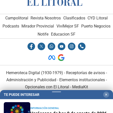
Campolitoral
Revista Nosotros
Clasificados
CYD Litoral
Podcasts
Mirador Provincial
VivíMejor SF
Puerto Negocios
Notife
Educacion SF
Hemeroteca Digital (1930-1979)
-
Receptorías de avisos
-
Administración y Publicidad
-
Elementos institucionales
-
Opcionales con El Litoral
-
MediaKit
TE PUEDE INTERESAR
✕
El Litoral es miembro de:
INFORMACIÓN GENERAL