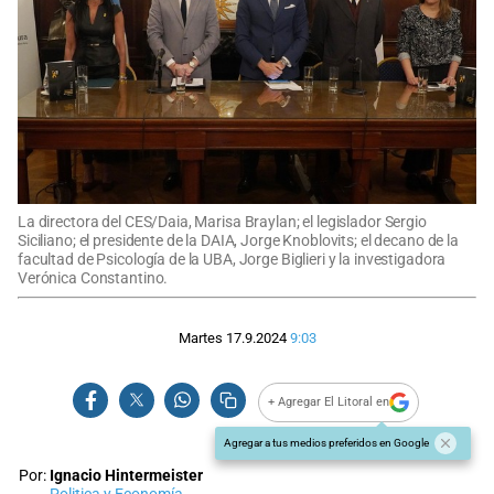
La directora del CES/Daia, Marisa Braylan; el legislador Sergio
Siciliano; el presidente de la DAIA, Jorge Knoblovits; el decano de la
facultad de Psicología de la UBA, Jorge Biglieri y la investigadora
Verónica Constantino.
Martes 17.9.2024
9:03
+ Agregar El Litoral en
Agregar a tus medios preferidos en Google
Por:
Ignacio Hintermeister