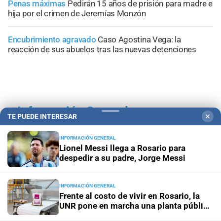
Penas máximas
Pedirán 15 años de prisión para madre e
hija por el crimen de Jeremías Monzón
Encubrimiento agravado
Caso Agostina Vega: la
reacción de sus abuelos tras las nuevas detenciones
+
Información General
TE PUEDE INTERESAR
✕
INFORMACIÓN GENERAL
Lionel Messi llega a Rosario para
despedir a su padre, Jorge Messi
INFORMACIÓN GENERAL
Frente al costo de vivir en Rosario, la
UNR pone en marcha una planta pública
de alimentos