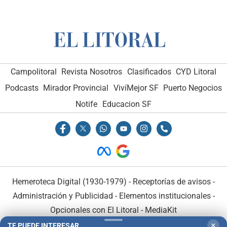
Campolitoral
Revista Nosotros
Clasificados
CYD Litoral
Podcasts
Mirador Provincial
VivíMejor SF
Puerto Negocios
Notife
Educacion SF
Hemeroteca Digital (1930-1979)
-
Receptorías de avisos
-
Administración y Publicidad
-
Elementos institucionales
-
Opcionales con El Litoral
-
MediaKit
TE PUEDE INTERESAR
✕