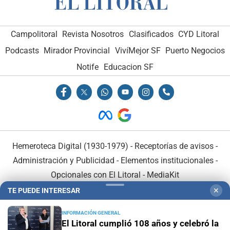
Campolitoral
Revista Nosotros
Clasificados
CYD Litoral
Podcasts
Mirador Provincial
VivíMejor SF
Puerto Negocios
Notife
Educacion SF
Hemeroteca Digital (1930-1979)
-
Receptorías de avisos
-
Administración y Publicidad
-
Elementos institucionales
-
Opcionales con El Litoral
-
MediaKit
TE PUEDE INTERESAR
✕
El Litoral es miembro de:
INFORMACIÓN GENERAL
El Litoral cumplió 108 años y celebró la