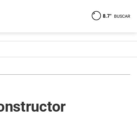
8.7°
BUSCAR
onstructor