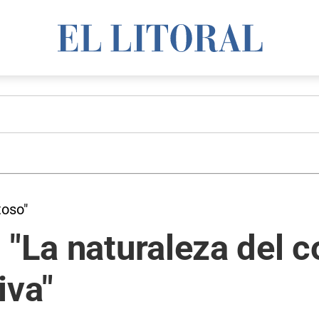
toso"
 "La naturaleza del c
iva"