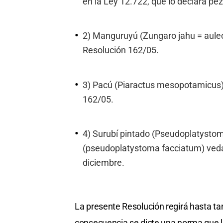
en la Ley 12.722, que lo declara pez 
2) Manguruyú (Zungaro jahu = aule
Resolución 162/05.
3) Pacú (Piaractus mesopotamicus)
162/05.
4) Surubí pintado (Pseudoplatystoma
(pseudoplatystoma facciatum) veda
diciembre.
La presente Resolución regirá hasta ta
consecuencia se dicte una norma que l