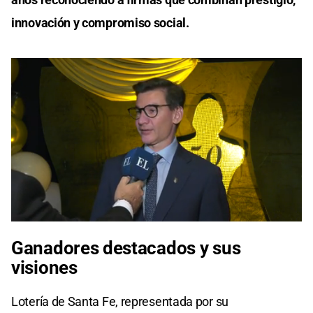
innovación y compromiso social.
0
seconds
Ganadores destacados y sus
of
0
visiones
seconds
Lotería de Santa Fe, representada por su