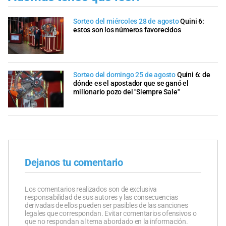
Sorteo del miércoles 28 de agosto
Quini 6:
estos son los números favorecidos
Sorteo del domingo 25 de agosto
Quini 6: de
dónde es el apostador que se ganó el
millonario pozo del "Siempre Sale"
Dejanos tu comentario
Los comentarios realizados son de exclusiva
responsabilidad de sus autores y las consecuencias
derivadas de ellos pueden ser pasibles de las sanciones
legales que correspondan. Evitar comentarios ofensivos o
que no respondan al tema abordado en la información.