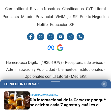
Campolitoral
Revista Nosotros
Clasificados
CYD Litoral
Podcasts
Mirador Provincial
VivíMejor SF
Puerto Negocios
Notife
Educacion SF
Hemeroteca Digital (1930-1979)
-
Receptorías de avisos
-
Administración y Publicidad
-
Elementos institucionales
-
Opcionales con El Litoral
-
MediaKit
TE PUEDE INTERESAR
✕
El Litoral es miembro de:
INFORMACIÓN GENERAL
Día Internacional de la Cerveza: por qué
se celebra cada 7 agosto y cuál es el
curioso origen de la festividad