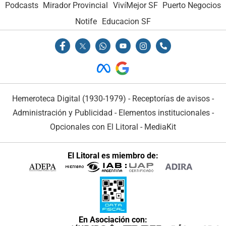
Podcasts
Mirador Provincial
VivíMejor SF
Puerto Negocios
Notife
Educacion SF
Hemeroteca Digital (1930-1979)
-
Receptorías de avisos
-
Administración y Publicidad
-
Elementos institucionales
-
Opcionales con El Litoral
-
MediaKit
El Litoral es miembro de:
En Asociación con: