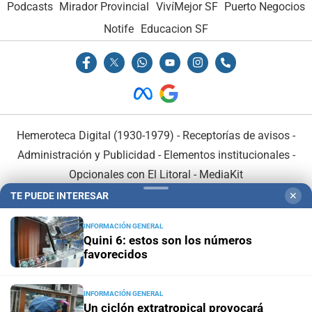
Podcasts
Mirador Provincial
VivíMejor SF
Puerto Negocios
Notife
Educacion SF
Hemeroteca Digital (1930-1979)
-
Receptorías de avisos
-
Administración y Publicidad
-
Elementos institucionales
-
Opcionales con El Litoral
-
MediaKit
TE PUEDE INTERESAR
✕
El Litoral es miembro de:
INFORMACIÓN GENERAL
Quini 6: estos son los números
favorecidos
INFORMACIÓN GENERAL
En Asociación con:
Un ciclón extratropical provocará