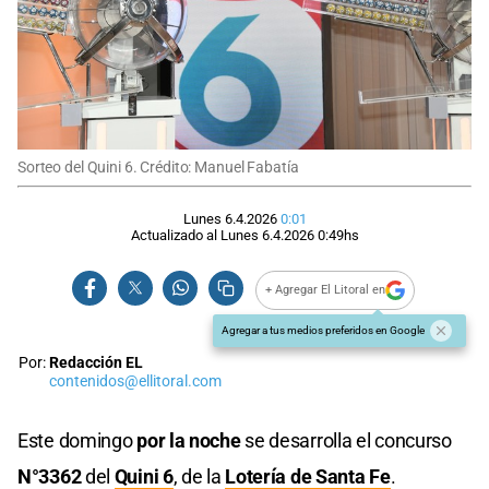
Sorteo del Quini 6. Crédito: Manuel Fabatía
Lunes 6.4.2026
0:01
Actualizado al
Lunes 6.4.2026
0:49
hs
+ Agregar El Litoral en
Agregar a tus medios preferidos en Google
Por:
Redacción EL
contenidos@ellitoral.com
Este domingo
por la noche
se desarrolla el concurso
N°3362
del
Quini 6
, de la
Lotería de Santa Fe
.