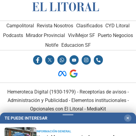
Campolitoral
Revista Nosotros
Clasificados
CYD Litoral
Podcasts
Mirador Provincial
VivíMejor SF
Puerto Negocios
Notife
Educacion SF
Hemeroteca Digital (1930-1979)
-
Receptorías de avisos
-
Administración y Publicidad
-
Elementos institucionales
-
Opcionales con El Litoral
-
MediaKit
TE PUEDE INTERESAR
✕
El Litoral es miembro de:
INFORMACIÓN GENERAL