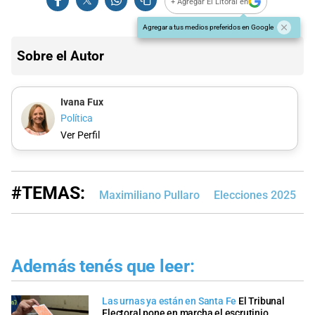
+ Agregar El Litoral en
Agregar a tus medios preferidos en Google
Sobre el Autor
Ivana Fux
Política
Ver Perfil
#TEMAS:
Maximiliano Pullaro
Elecciones 2025
Además tenés que leer:
Las urnas ya están en Santa Fe
El Tribunal
Electoral pone en marcha el escrutinio