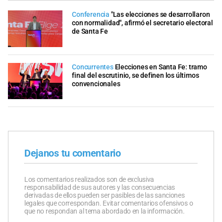
Conferencia
"Las elecciones se desarrollaron
con normalidad", afirmó el secretario electoral
de Santa Fe
Concurrentes
Elecciones en Santa Fe: tramo
final del escrutinio, se definen los últimos
convencionales
Dejanos tu comentario
Los comentarios realizados son de exclusiva
responsabilidad de sus autores y las consecuencias
derivadas de ellos pueden ser pasibles de las sanciones
legales que correspondan. Evitar comentarios ofensivos o
que no respondan al tema abordado en la información.