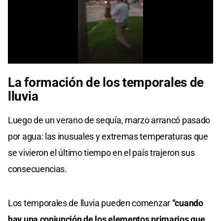
0
of
La formación de los temporales de
45
seconds
lluvia
Luego de un verano de sequía, marzo arrancó pasado
por agua: las inusuales y extremas temperaturas que
se vivieron el último tiempo en el país trajeron sus
consecuencias.
Los temporales de lluvia pueden comenzar
“cuando
hay una conjunción de los elementos primarios que