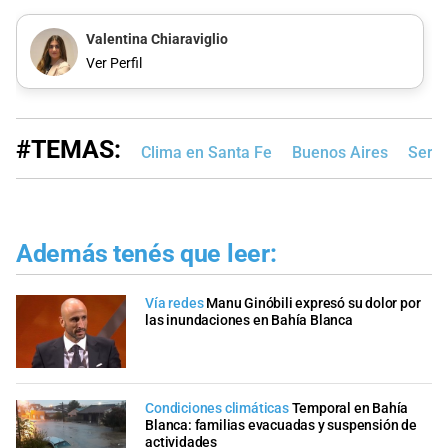
Valentina Chiaraviglio
Ver Perfil
#TEMAS:
Clima en Santa Fe
Buenos Aires
Servi
Además tenés que leer:
Vía redes
Manu Ginóbili expresó su dolor por
las inundaciones en Bahía Blanca
Condiciones climáticas
Temporal en Bahía
Blanca: familias evacuadas y suspensión de
actividades