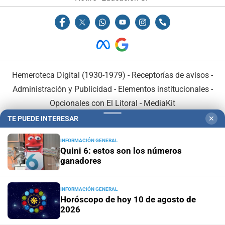
Hemeroteca Digital (1930-1979)
-
Receptorías de avisos
-
Administración y Publicidad
-
Elementos institucionales
-
Opcionales con El Litoral
-
MediaKit
TE PUEDE INTERESAR
✕
El Litoral es miembro de:
INFORMACIÓN GENERAL
Quini 6: estos son los números
ganadores
INFORMACIÓN GENERAL
En Asociación con:
Horóscopo de hoy 10 de agosto de
2026