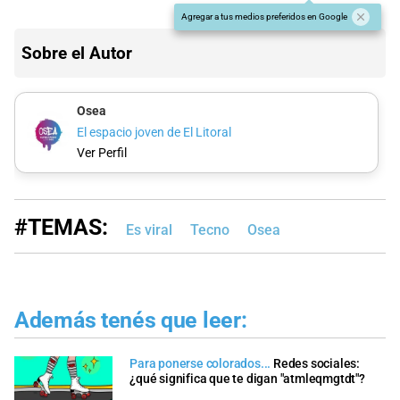
Agregar a tus medios preferidos en Google
Sobre el Autor
Osea
El espacio joven de El Litoral
Ver Perfil
#TEMAS:
Es viral
Tecno
Osea
Además tenés que leer:
Para ponerse colorados...
Redes sociales:
¿qué significa que te digan "atmleqmgtdt"?