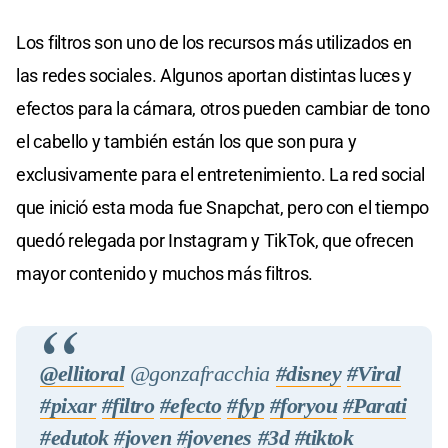
Los filtros son uno de los recursos más utilizados en
las redes sociales. Algunos aportan distintas luces y
efectos para la cámara, otros pueden cambiar de tono
el cabello y también están los que son pura y
exclusivamente para el entretenimiento. La red social
que inició esta moda fue Snapchat, pero con el tiempo
quedó relegada por Instagram y TikTok, que ofrecen
mayor contenido y muchos más filtros.
@ellitoral
@gonzafracchia
#disney
#Viral
#pixar
#filtro
#efecto
#fyp
#foryou
#Parati
#edutok
#joven
#jovenes
#3d
#tiktok