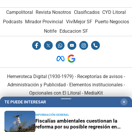
Campolitoral
Revista Nosotros
Clasificados
CYD Litoral
Podcasts
Mirador Provincial
VivíMejor SF
Puerto Negocios
Notife
Educacion SF
Hemeroteca Digital (1930-1979)
-
Receptorías de avisos
-
Administración y Publicidad
-
Elementos institucionales
-
Opcionales con El Litoral
-
MediaKit
TE PUEDE INTERESAR
✕
El Litoral es miembro de:
INFORMACIÓN GENERAL
Fiscalías ambientales cuestionan la
reforma por su posible regresión en