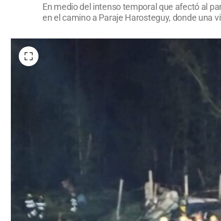
En medio del intenso temporal que afectó al pa
en el camino a Paraje Harosteguy, donde una vi