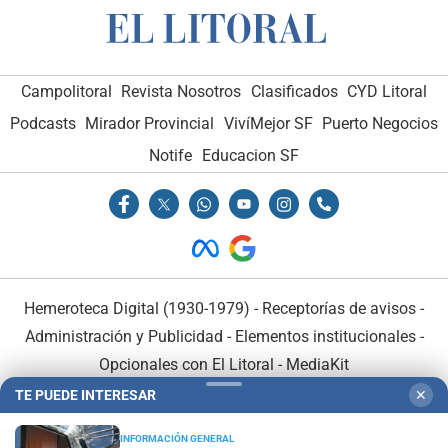
Campolitoral
Revista Nosotros
Clasificados
CYD Litoral
Podcasts
Mirador Provincial
VivíMejor SF
Puerto Negocios
Notife
Educacion SF
Hemeroteca Digital (1930-1979)
-
Receptorías de avisos
-
Administración y Publicidad
-
Elementos institucionales
-
Opcionales con El Litoral
-
MediaKit
TE PUEDE INTERESAR
✕
El Litoral es miembro de:
INFORMACIÓN GENERAL