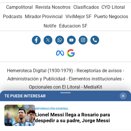
Campolitoral
Revista Nosotros
Clasificados
CYD Litoral
Podcasts
Mirador Provincial
VivíMejor SF
Puerto Negocios
Notife
Educacion SF
Hemeroteca Digital (1930-1979)
-
Receptorías de avisos
-
Administración y Publicidad
-
Elementos institucionales
-
Opcionales con El Litoral
-
MediaKit
TE PUEDE INTERESAR
✕
El Litoral es miembro de:
INFORMACIÓN GENERAL
Lionel Messi llega a Rosario para
despedir a su padre, Jorge Messi