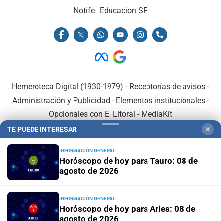
Notife
Educacion SF
Hemeroteca Digital (1930-1979)
-
Receptorías de avisos
-
Administración y Publicidad
-
Elementos institucionales
-
Opcionales con El Litoral
-
MediaKit
TE PUEDE INTERESAR
✕
El Litoral es miembro de:
INFORMACIÓN GENERAL
Horóscopo de hoy para Tauro: 08 de
agosto de 2026
INFORMACIÓN GENERAL
En Asociación con:
Horóscopo de hoy para Aries: 08 de
agosto de 2026