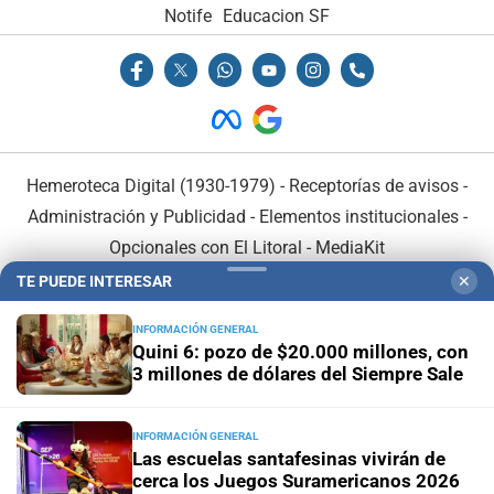
Notife
Educacion SF
Hemeroteca Digital (1930-1979)
-
Receptorías de avisos
-
Administración y Publicidad
-
Elementos institucionales
-
Opcionales con El Litoral
-
MediaKit
TE PUEDE INTERESAR
✕
El Litoral es miembro de:
INFORMACIÓN GENERAL
Quini 6: pozo de $20.000 millones, con
3 millones de dólares del Siempre Sale
INFORMACIÓN GENERAL
En Asociación con:
Las escuelas santafesinas vivirán de
cerca los Juegos Suramericanos 2026