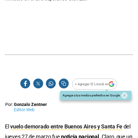
+ Agregar El Litoral en
Agregar a tus medios preferidos en Google
Por:
Gonzalo Zentner
Editor Web
El
vuelo demorado entre Buenos Aires y Santa Fe
del
jueves 27 de marzo fue
noticia nacional
. Claro, que un