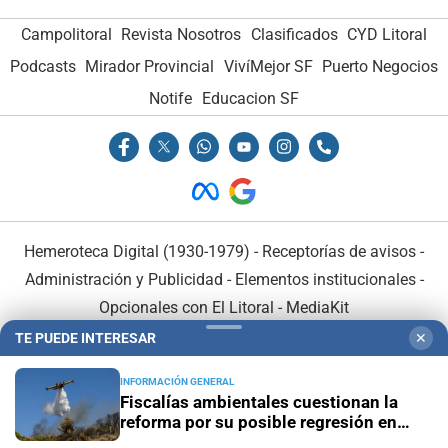
Campolitoral
Revista Nosotros
Clasificados
CYD Litoral
Podcasts
Mirador Provincial
VivíMejor SF
Puerto Negocios
Notife
Educacion SF
Hemeroteca Digital (1930-1979)
-
Receptorías de avisos
-
Administración y Publicidad
-
Elementos institucionales
-
Opcionales con El Litoral
-
MediaKit
TE PUEDE INTERESAR
✕
El Litoral es miembro de:
INFORMACIÓN GENERAL
Fiscalías ambientales cuestionan la
reforma por su posible regresión en
materia ambiental