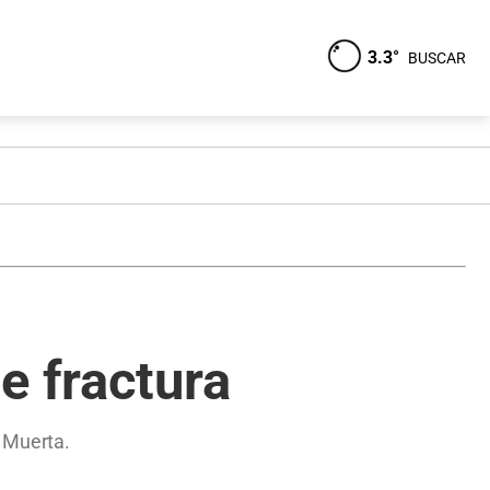
3.3°
BUSCAR
e fractura
 Muerta.