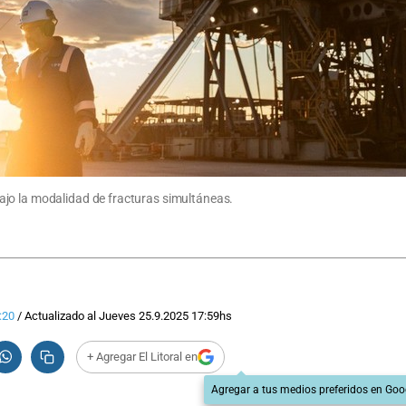
jo la modalidad de fracturas simultáneas.
:20
/
Actualizado al
Jueves 25.9.2025
17:59
hs
+ Agregar El Litoral en
Agregar a tus medios preferidos en Goo