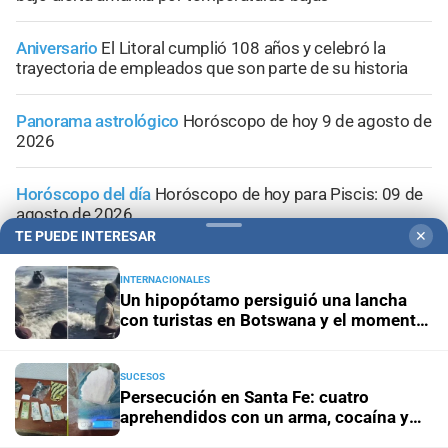
Aniversario
El Litoral cumplió 108 años y celebró la
trayectoria de empleados que son parte de su historia
Panorama astrológico
Horóscopo de hoy 9 de agosto de
2026
Horóscopo del día
Horóscopo de hoy para Piscis: 09 de
agosto de 2026
TE PUEDE INTERESAR
✕
INTERNACIONALES
Un hipopótamo persiguió una lancha
con turistas en Botswana y el momento
quedó grabado en video
SUCESOS
Persecución en Santa Fe: cuatro
aprehendidos con un arma, cocaína y
dinero