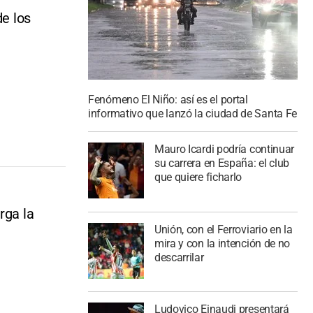
de los
Fenómeno El Niño: así es el portal
informativo que lanzó la ciudad de Santa Fe
Mauro Icardi podría continuar
su carrera en España: el club
que quiere ficharlo
rga la
Unión, con el Ferroviario en la
mira y con la intención de no
descarrilar
Ludovico Einaudi presentará