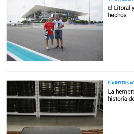
El Litoral
hechos
DÍA INTERNA
La hemerot
historia d