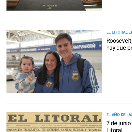
EL LITORAL E
Roosevelt,
hay que pr
EL AÑO DE L
7 de junio
Litoral