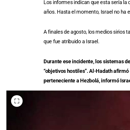
Los informes indican que esta sería la of
7
seconds
Volume
años. Hasta el momento, Israel no ha e
0%
A finales de agosto, los medios sirios
que fue atribuido a Israel.
Durante ese incidente, los sistemas d
“objetivos hostiles”. Al-Hadath afirmó
perteneciente a Hezbolá, informó Israe