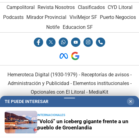
Campolitoral
Revista Nosotros
Clasificados
CYD Litoral
Podcasts
Mirador Provincial
VivíMejor SF
Puerto Negocios
Notife
Educacion SF
Hemeroteca Digital (1930-1979)
-
Receptorías de avisos
-
Administración y Publicidad
-
Elementos institucionales
-
Opcionales con El Litoral
-
MediaKit
TE PUEDE INTERESAR
✕
El Litoral es miembro de:
INTERNACIONALES
“Volcó” un iceberg gigante frente a un
pueblo de Groenlandia