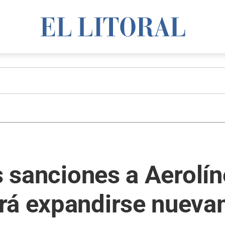
as sanciones a Aerolí
rá expandirse nuev